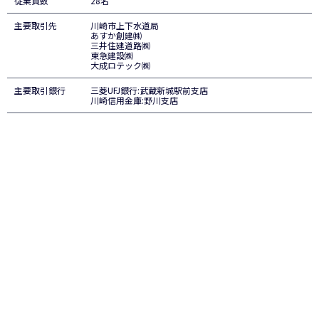
従業員数
28名
主要取引先
川崎市上下水道局
あすか創建㈱
三井住建道路㈱
東急建設㈱
大成ロテック㈱
主要取引銀行
三菱UFJ銀行:武蔵新城駅前支店
川崎信用金庫:野川支店