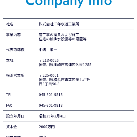
社名
株式会社千年水道工業所
事業内容
管工事の請負および施工
住宅の給排水設備等の設置等
代表取締役
中嶋 栄一
本社
〒213-0026
神奈川県川崎市高津区久末1288
横浜営業所
〒225-0001
神奈川県横浜市青葉区美しが丘
西3丁目50-3
TEL
045-901-9818
FAX
045-901-9818
設立年月日
昭和35年3月4日
資本金
2000万円